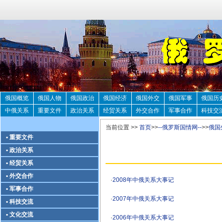
俄国概览
俄国人物
俄国政治
俄国经济
俄国外交
俄国军事
俄国历
中俄关系
重要文件
政治关系
经贸关系
外交合作
军事合作
科技交
当前位置 >>
首页
>>
--俄罗斯国情网--
>>
俄国
▪ 重要文件
▪ 政治关系
▪ 经贸关系
▪ 外交合作
·
2008年中俄关系大事记
▪ 军事合作
·
2007年中俄关系大事记
▪ 科技交流
▪ 文化交流
·
2006年中俄关系大事记