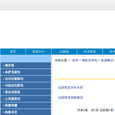
首页
新闻中心
出版物
学术研究
学
当前位置 >>
首页
>>
俄欧亚博览
>>
各国概况
>
▪ 俄罗斯
▪ 哈萨克斯坦
▪ 吉尔吉斯斯坦
▪ 乌兹别克斯坦
·
拉脱维亚对外关系
▪ 塔吉克斯坦
·
拉脱维亚国家概况
▪ 土库曼斯坦
▪ 阿塞拜疆
共有2条，共1页 当前第1页
▪ 格鲁吉亚