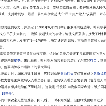
会非常会议上，两派力量进行了更加激烈的较量。俄共议员们向叶利钦
转守为攻。会内，他们要求戈氏下台，要联盟政府辞职，要解散苏联人民
示威，支持叶利钦。最后，鲁茨科伊发起成立"民主共产党人"议员团，宣
，
统的权力，并决定于1991年6月12日举行俄罗斯总统选举。叶利钦
尔巴乔夫为首的"主流派"发起强大的攻势，迫使戈氏妥协，接受了叶利钦一
最高权力机关，发表了"9十1的声明，决定通过新宪法，重新选举苏联人
盟"。
票率荣登俄罗斯联邦首任总统宝座。这时的总统尽管还不是真正国家的意
变得越来越
脆弱
。乘此胜机，叶利钦对俄共和苏共进行了严重的
打击
，签署
动。他要清除权力道路上的最大障碍。
力时，1991年8月19日，苏联副总统
亚纳耶夫
突然宣布成立
紧急状
部权力交给国家紧急状态委员会行使。紧急状态委员会发表的《告苏联人
命运处在极其危险的严重时刻"。这就是"传统派"为挽救国家命运，维护
8.19事件
"。
叶利钦毫无思想准备。闻讯后，一时不知所措。但他很快便明白过来，