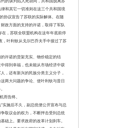
条约的谈判陷入死胡同，共和国脱离苏
法律和其它一切准则在这三个共和国境
"的协议宣告了苏联的实际解体。在随
、财政方面的支持的许诺，取得了军队
止存在，苏联全联盟机构在这年年底前停
夜，叶利钦从戈尔巴乔夫手中接过了苏
们的许诺的货架充实、物价稳定的结
主中得到幸福，也未能从市场经济中获
军人，还有新兴的民族分类主义分子，
力这两大问题的争论、使叶利钦与昔日
斗。
机而告终。
"实施后不久，副总统便公开宣布与总
和争取议会的权力，不断抨击受到总统
的基础上。要求政府的改革计划刹车。