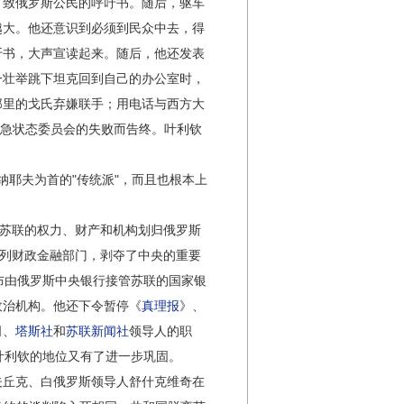
了致俄罗斯公民的呼吁书。随后，驱车
越大。他还意识到必须到民众中去，得
吁书，大声宣读起来。随后，他还发表
一壮举跳下坦克回到自己的办公室时，
那里的戈氏弃嫌联手；用电话与西方大
紧急状态委员会的失败而告终。叶利钦
纳耶夫为首的"传统派"，而且也根本上
将苏联的权力、财产和机构划归俄罗斯
系列财政金融部门，剥夺了中央的重要
布由俄罗斯中央银行接管苏联的国家银
政治机构。他还下令暂停《
真理报
》、
司、
塔斯社
和
苏联新闻社
领导人的职
叶利钦的地位又有了进一步巩固。
夫丘克、白俄罗斯领导人舒什克维奇在