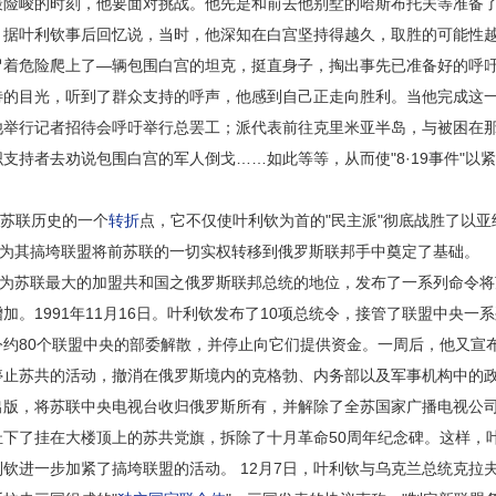
最险峻的时刻，他要面对挑战。他先是和前去他别墅的哈斯布托夫等准备
。据叶利钦事后回忆说，当时，他深知在白宫坚持得越久，取胜的可能性
冒着危险爬上了—辆包围白宫的坦克，挺直身子，掏出事先已准备好的呼
待的目光，听到了群众支持的呼声，他感到自己正走向胜利。当他完成这
他举行记者招待会呼吁举行总罢工；派代表前往克里米亚半岛，与被困在
支持者去劝说包围白宫的军人倒戈……如此等等，从而使"8·19事件"以
为苏联历史的一个
转折
点，它不仅使叶利钦为首的"民主派"彻底战胜了以亚
，为其搞垮联盟将前苏联的一切实权转移到俄罗斯联邦手中奠定了基础。
作为苏联最大的加盟共和国之俄罗斯联邦总统的地位，发布了一系列命令
加。1991年11月16日。叶利钦发布了10项总统令，接管了联盟中央一
约80个联盟中央的部委解散，并停止向它们提供资金。一周后，他又宣
停止苏共的活动，撤消在俄罗斯境内的克格勃、内务部以及军事机构中的
出版，将苏联中央电视台收归俄罗斯所有，并解除了全苏国家广播电视公
下了挂在大楼顶上的苏共党旗，拆除了十月革命50周年纪念碑。这样，
进一步加紧了搞垮联盟的活动。 12月7日，叶利钦与乌克兰总统克拉