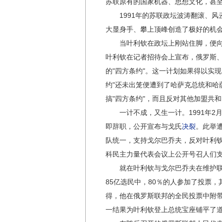
苏联原有的国家机器、思想文化，甚
1991年的苏联政坛波涛翻滚、风
大显身手、攀上顶峰创造了极好的机
当叶利钦在政坛上刚站住脚，便向戈尔
叶利钦在记者招待会上宣布，俄罗斯
的"四方条约"。这一计划如果得以实
约"还未出笼便遭到了哈萨克总统和
搞"四方条约"，而且反对其他加盟共和
一计不成，又生一计。1991年2月
即辞职，公开宣布与戈氏
决裂
。此举遭
队统一，支持戈尔巴乔夫，反对叶利钦
科民主力量代表会议上公开号召人们
就在叶利钦与戈尔巴乔夫在维护联盟
85亿选民中，80％的人参加了投票，其
得，他在俄罗斯联邦的全民投票中附带着
一结果为叶利钦登上总统宝座铺平了