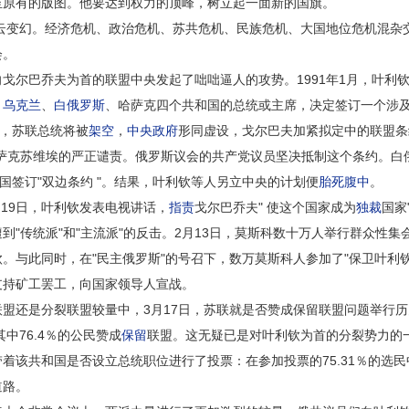
至原有的版图。他要达到权力的顶峰，树立起一面新的国旗。
云变幻。经济危机、政治危机、苏共危机、民族危机、大国地位危机混杂
会。
巴乔夫为首的联盟中央发起了咄咄逼人的攻势。1991年1月，叶利钦
、
乌克兰
、
白俄罗斯
、哈萨克四个共和国的总统或主席，决定签订一个涉
现，苏联总统将被
架空
，
中央政府
形同虚设，戈尔巴夫加紧拟定中的联盟条
哈萨克苏维埃的严正谴责。俄罗斯议会的共产党议员坚决抵制这个条约。白
国签订"双边条约 "。结果，叶利钦等人另立中央的计划便
胎死腹中
。
19日，叶利钦发表电视讲话，
指责
戈尔巴乔夫" 使这个国家成为
独裁
国家
到"传统派"和"主流派"的反击。2月13日，莫斯科数十万人举行群众性
。与此同时，在"民主俄罗斯"的号召下，数万莫斯科人参加了"保卫叶利
支持矿工罢工，向国家领导人宣战。
还是分裂联盟较量中，3月17日，苏联就是否赞成保留联盟问题举行历
中76.4％的公民赞成
保留
联盟。这无疑已是对叶利钦为首的分裂势力的
该共和国是否设立总统职位进行了投票：在参加投票的75.31％的选民中
道路。