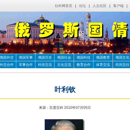
社科网首页
|
论坛
|
人文社区
|
客户端
|
俄国外交
俄国军事
俄国历史
俄国社会
俄国科技
俄国教育
俄国文化
外交合作
军事合作
科技交流
文化交流
教育合作
体育交流
民间交往
叶利钦
来源：百度百科 2010年07月05日