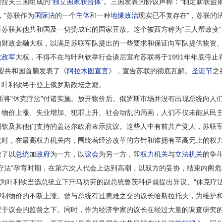
拉夫三国组成的"
独立国家联合体
"。三国发表的协议声称："制定新联盟
，"苏联作为
国际法
的一个
主体
和一种
地缘政治
现实已不复存在"，苏联的
苏联其他共和国及一切赞成它的国家开放。这个被西方称为"三人帮政变
的财政金融大权，以满足苏联军队提出的一些要求和保证向军队提供物资
党政军
大权，不得不在与叶利钦举行会谈后宣布苏联将于1991年年底停
加盟共和国首脑发表了《
阿拉木图宣言
》，宣告苏联的彻底瓦解。
圣诞节
之
，叶利钦终于登上俄罗斯政坛之巅。
将"休克疗法"付诸实施。放开物价后。俄罗斯市场并没有出现总统向人
、物价上涨、失业增加、犯罪上升、社会动乱的局画，人们不仅未能从民
利钦及其他们支持的盖达尔政府表示抗议。这些人中有前共产党人，苏联
此时，在最高权力机关内，围绕着经济改革的方针和谁拥有至高无上的权
致了以
总统
加
政府
为一方，以
议会
为另一方，即
权力机关
与
立法机关
的争
法"孕育时期，在第六次人代会上达到高潮，以双方的妥协，结束内阁危
为叶利钦当选总统立下汗马功劳的副总统鲁茨科伊就提出异议、"休克疗法
抑制物价的不断上涨。曾与总统有过患难之交的议长哈斯拉托夫，为维护
置于议会的监督之下。同时，作为经济学家的议长在经过大量的调查研究