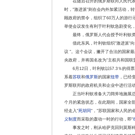
在随后召开的俄罗斯联邦人民代表大
时，"激进派"则在会内外加紧活动，
顾政府的禁令，组织了60万人的游行
举使会议发生有利于叶利钦急剧变化
最终，俄罗斯人代会授予叶利钦类似总
借此东风，叶利钦组织"激进派"向戈
议 "。这个会议，撇开了合法的国家
央政府，并将国名改为"主权共和国联
6月12日，叶利钦以57.3％的得
系着
苏联
和
俄罗斯
的国家
纽带
，已经
罗斯联邦的政府机关和企业中进行活
正当叶利钦准备大刀阔斧地施展总统威
个月的紧急状态，在此期间，国家全
经走入"
死胡同
"，"苏联国家和人民的
义制度
而采取的轰动一时的行动，即"
事发之时，刚从哈萨克回到莫斯科的