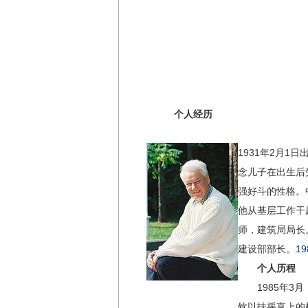
个人经历
1931年2月
念儿子在出生后
强好斗的性格。
他从基层工作干
师，建筑局局长
建设部部长。
1
个人历程
1985年3月
钦以扶摇直上的