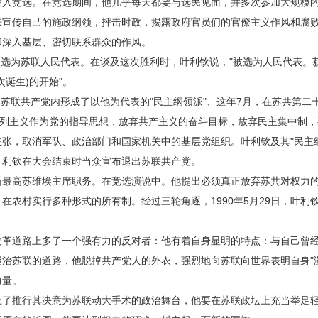
投入竞选。在竞选期间，他几乎每天都要与选民见面，并多次参加大规模
来宣传自己的施政纲领，抨击时政，揭露政府官员们的官僚主义作风和腐
和深入基层、密切联系群众的作风。
选为苏联人民代表。在谈及这次胜利时，叶利钦说，"被选为人民代表。
诞生)的开始"。
苏联共产党内形成了以他为代表的"民主纲领派"、这年7月，在苏共第二
马列主义作为党的指导思想，放弃共产主义的奋斗目标，放弃民主集中制
张，取消军队、政治部门和国家机关中的基层党组织。叶利钦及其"民主
叶利钦在大会结束时当众宣布退出苏联共产党。
高苏维埃主席职务。在竞选演说中。他提出必须真正放弃苏共对权力
在农村实行多种形式的所有制。经过三轮角逐，1990年5月29日，叶利
道路上多了一个强有力的反对者：他有着自身显明的特点：与自己曾经
"拯治苏联的道路，他脱掉共产党人的外衣，强烈地向苏联向世界表明自身"
力量。
推行其决意为苏联动大手术的政治舞台，他要在苏联政坛上充当举足轻