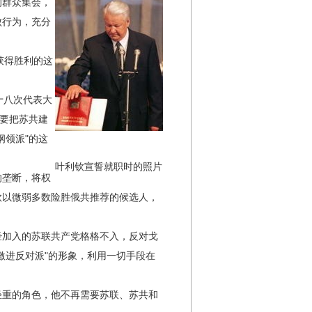
的群众集会，
败行为，充分
获得胜利的这
十八次代表大
，要把苏共建
纲领派"的这
叶
利
钦
宣
誓
就
职
时
的
照
片
的垄断，将权
钦以微弱多数险胜俄共推荐的候选人，
加入的苏联共产党格格不入，反对戈
激进反对派"的形象，利用一切手段在
重的角色，他不再需要苏联、苏共和