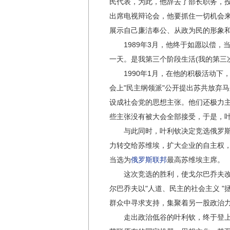
民代表，为此，他辞去了部长职务，
出席电视辩论会，他要抓住一切机会
展示自己廉洁奉公、从政为民的形象
1989年3月，他终于如愿以偿，当
一天。是我第三个阶段生活(我的第三次
1990年1月，在他的积极活动下，
会上"民主纲领派"公开提出苏共放弃
设成社会党的思想主张。他们还极力主
些主张没有被大会全部接受，于是，
与此同时，叶利钦决定竞选俄罗斯最
力转交给苏维埃，扩大企业的自主权，
当选为
俄罗斯联邦
最高苏维埃主席。
这次竞选的胜利，使戈尔巴乔夫改革
尔巴乔夫以"人道、民主的社会主义 
群众中寻求支持，集聚着另一股政治
走出政治低谷的叶利钦，终于登上了