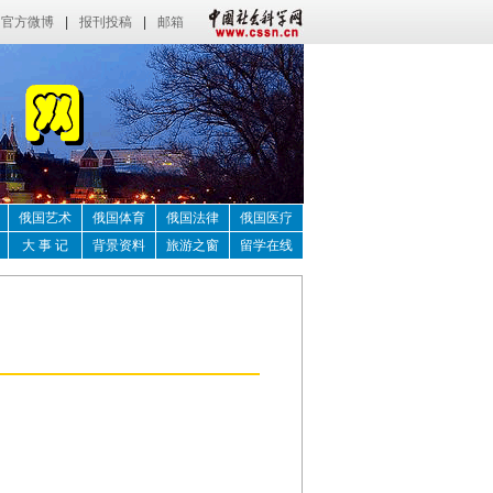
官方微博
|
报刊投稿
|
邮箱
俄国艺术
俄国体育
俄国法律
俄国医疗
大 事 记
背景资料
旅游之窗
留学在线