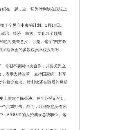
交织在一起，这一切为叶利钦在政坛上
搞了个另立中央的计划。1月14日。
及政冶、经济、民族、文化各个领域
约也将失去意义。可是。这个"四方条
俄罗斯议会的多数议员不仅反对对
"，号召不要同中央合作，并要戈氏立
集会，表示支持改革，支持国家统一和军
钦"的群众集会。叶利钦还在随后的莫斯
史上首次全民公决。在全苏登记的1，
一个沉重打击。然而，叶利钦也另有所
，69.85％的人赞成设总统职位。这