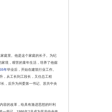
民家庭里。他是这个家庭的长子。为纪
寒的家境，艰苦的童年生活，培养了他倔
955年
毕业后，开始在建筑行业工作。
荣升，从工长到工段长，又任总工程
部长，后升为州委第一书记、苏共中央
心内容的改革，给具有激进思想的叶利
一书记，1986年2月成为苏共中央政