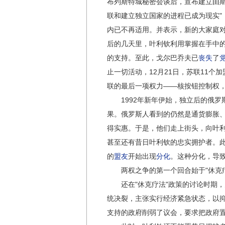
布列斯特城秘密会谈后，宣布建立由斯
联和建立独立国家的进程已成为现实"
内已不再适用。并表示，新的大家庭对
后的几天里，叶利钦利用掌握在手中
的支持。至此，戈尔巴乔夫已
丧失
了
止一切活动，12月21日，苏联11个
联的最后一项权力——核按钮控制权
1992年新年伊始，独立后的俄罗斯
果。俄罗斯人看到的仍然是通货膨胀
得实惠。于是，他们走上街头，向叶
甚至还有昔日叶利钦的忠实拥护者。
的
盟友
开始出现
分化
。这种分化，导
两权之争的第一个回合始于"休克疗
还在"休克疗法"政策的讨论时期，
统决裂，主张实行经济紧急状态，以
支持的政府削弱了议会，要求把政府