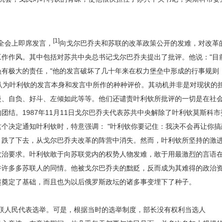
[1]
全会上即席发言，
向戈尔巴乔夫和苏联的改革政策公开的发难，对改革
工作作风。其中包括对苏共中央总书记戈尔巴乔夫提出了批评。他说："目
负有极大的责任，"他的发言破坏了几十年来在权力堡垒中形成的行事规则
认为叶利钦的发言本身和发言中所作的种种评价。其动机并非是对现状的
慢、自负、好斗、左倾如此等等。他们还谴责叶利钦所批评的一切是在社
团结。1987年11月11日戈尔巴乔夫代表苏共中央解除了叶利钦莫斯科
个决定通知叶利钦时，特意强调： "叶利钦你要记住：我决不会再让你搞
了下去，从戈尔巴乔夫改革的阵营中消失。然而，叶利钦所坚持的激进
政治要求。叶利钦敢于向苏联党内的权势人物发难，敢于用最激烈的言语
许许多多苏联人的同情。他被戈尔巴乔夫的黜贬，反而成为其难得的政治
起奠定了基础，而且也为以后俄罗斯政坛的诸多事变埋下了种子。
苏联人民代表选举。可是，根据当时的选举制度，部长没有权利当选人