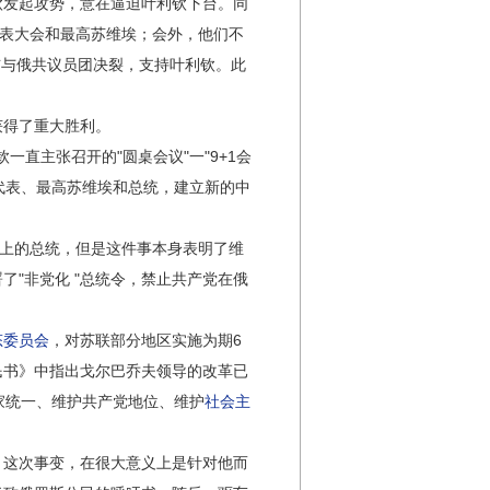
发起攻势，意在逼迫叶利钦下台。同
代表大会和最高苏维埃；会外，他们不
布与俄共议员团决裂，支持叶利钦。此
获得了重大胜利。
直主张召开的"圆桌会议"一"9+1会
民代表、最高苏维埃和总统，建立新的中
义上的总统，但是这件事本身表明了维
了"非党化 "总统令，禁止共产党在俄
态委员会
，对苏联部分地区实施为期6
民书》中指出戈尔巴乔夫领导的改革已
国家统一、维护共产党地位、维护
社会主
这次事变，在很大意义上是针对他而