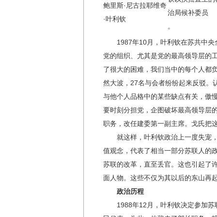
鲍
里
斯
·
尼
古
拉
耶
维
奇
治局候补委员
·
叶
利
钦
。
1987年10月，叶利钦在苏共中央
党的组织、尤其是党的最高领导层的
了很大的困难，我们当中的每个人都
然大波，27名与会者纷纷起来反驳。
与他个人品格中的某些缺点有关，傲
要时刻分担党，企图破坏最高领导层的
职务，改任建委第一副主席。戈氏把这
就这样，叶利钦政治上一度失宠，跌
值观念，代表了相当一部分苏联人的
苏联的改革，直至丢官。这也引起了
面人物。这些不仅为其以后的东山再
政治历程
1988年12月，叶利钦决定参加