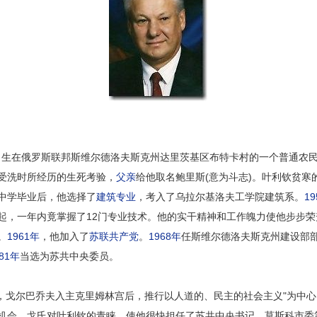
1日出生在俄罗斯联邦斯维尔德洛夫斯克州达里茨基区布特卡村的一个普通农
受洗时所经历的生死考验，
父亲
给他取名鲍里斯(意为斗志)。叶利钦贫
中学毕业后，他选择了
建筑专业
，考入了乌拉尔基洛夫工学院建筑系。
1
起，一年内竟掌握了12门专业技术。他的实干精神和工作魄力使他步步
。
1961年
，他加入了
苏联共产党
。
1968年
任斯维尔德洛夫斯克州建设部
981年
当选为苏共中央委员。
，戈尔巴乔夫入主克里姆林宫后，推行以人道的、民主的社会主义"为中
机会，戈氏对叶利钦的青睐，使他很快担任了苏共中央书记，莫斯科市委第