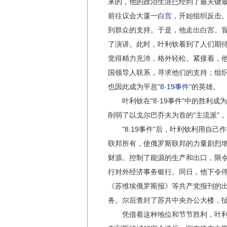
来的，他的政治生涯已经到了最关键
前往议会大厦一
白宫
，开始组织反击
到群众的支持。于是，他走出白宫。
了演讲。此时，叶利钦看到了人们期
觉得精力充沛，格外轻松。紧接着，
国领导人联系，寻求他们的支持；组织
也因此成为平息"
8·19事件
"的英雄。
叶利钦在"8·19事件"中的胜利成
削弱了以戈尔巴乔夫为首的"主流派"
"8.19事件"后，叶利钦利用自己
联邦所有，使俄罗斯联邦的力量剧烈增
财源。控制了能源的生产和出口，限令
行对外经济事务银行。同日，他下令
《苏维埃俄罗斯报》等共产党报刊的
务。尔后查封了苏共中央办公大楼，扯
凭借着这种地位和节节胜利，叶利钦