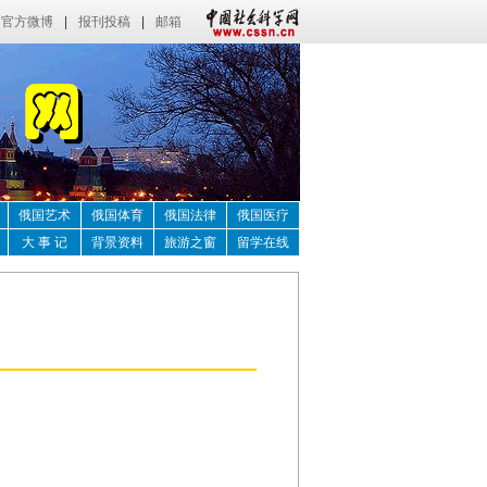
官方微博
|
报刊投稿
|
邮箱
俄国艺术
俄国体育
俄国法律
俄国医疗
大 事 记
背景资料
旅游之窗
留学在线