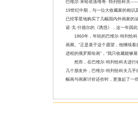
巴维尔·米哈依洛维奇· 特列恰科夫--
19世纪中期，与一位大收藏家的相识
已经零星地购买了几幅国内外画家的油
诺·戈·什德尔的《诱惑》，这一年因
1860年，年轻的巴维尔·特列恰科
画廊。”正是基于这个愿望，他继续着
进程的俄罗斯绘画”，“我只收藏能够
然而，在巴维尔·特列恰科夫进行收
几个朋友外，巴维尔·特列恰科夫几乎
幅画与画家讨价还价时，更激起了一些