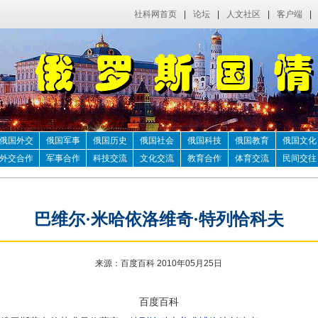
社科网首页
|
论坛
|
人文社区
|
客户端
|
俄国外交
俄国军事
俄国历史
俄国社会
俄国科技
俄国教育
俄国文化
外交合作
军事合作
科技交流
文化交流
教育合作
体育交流
民间交往
巴维尔·米哈依洛维奇·特列恰科夫
来源：百度百科 2010年05月25日
百度百科