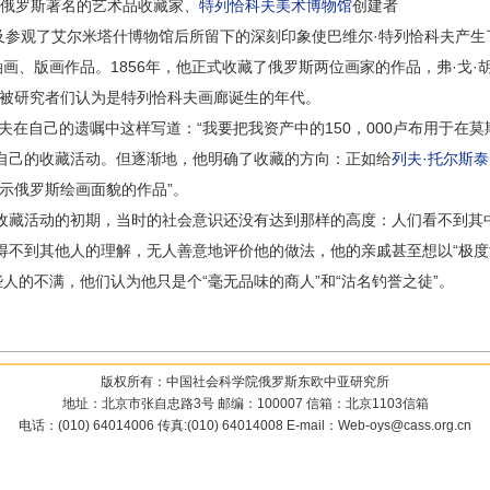
---俄罗斯著名的艺术品收藏家、
特列恰科夫美术博物馆
创建者
及参观了艾尔米塔什博物馆后所留下的深刻印象使巴维尔·特列恰科夫产
画、版画作品。1856年，他正式收藏了俄罗斯两位画家的作品，弗·戈·
此被研究者们认为是特列恰科夫画廊诞生的年代。
夫在自己的遗嘱中这样写道：“我要把我资产中的150，000卢布用于在
自己的收藏活动。但逐渐地，他明确了收藏的方向：正如给
列夫·托尔斯泰
展示俄罗斯绘画面貌的作品”。
藏活动的初期，当时的社会意识还没有达到那样的高度：人们看不到其
得不到其他人的理解，无人善意地评价他的做法，他的亲戚甚至想以“极度
人的不满，他们认为他只是个“毫无品味的商人”和“沽名钓誉之徒”。
版权所有：中国社会科学院俄罗斯东欧中亚研究所
地址：北京市张自忠路3号 邮编：100007 信箱：北京1103信箱
电话：(010) 64014006 传真:(010) 64014008 E-mail：Web-oys@cass.org.cn