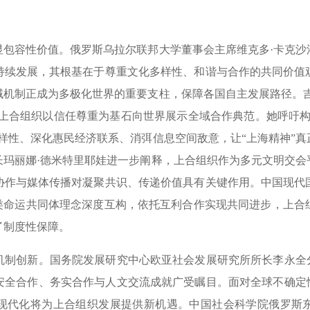
容性价值。俄罗斯乌拉尔联邦大学董事会主席维克多·卡克沙
持续发展，其根基在于尊重文化多样性、和谐与合作的共同价值
域机制正成为多极化世界的重要支柱，保障各国自主发展路径。吉
，上合组织以信任尊重为基石向世界展示全域合作典范。她呼吁构
样性、深化惠民经济联系、消弭信息空间敌意，让“上海精神”
长玛丽娜·德米特里耶娃进一步阐释，上合组织作为多元文明交会
协作与媒体传播对凝聚共识、传递价值具有关键作用。中国现代
人类命运共同体理念深度互构，依托互利合作实现共同进步，上合
了制度性保障。
创新。国务院发展研究中心欧亚社会发展研究所所长李永全分
安全合作、务实合作与人文交流成就广受瞩目。面对全球不确定性
现代化将为上合组织发展提供新机遇。中国社会科学院俄罗斯