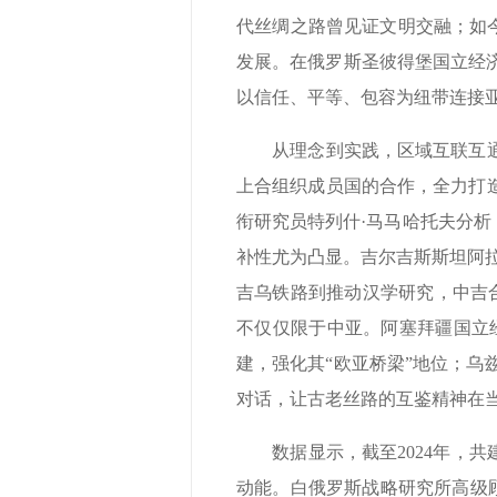
代丝绸之路曾见证文明交融；如今
发展。在俄罗斯圣彼得堡国立经济
以信任、平等、包容为纽带连接亚
从理念到实践，区域互联互通成
上合组织成员国的合作，全力打
衔研究员特列什·马马哈托夫分析
补性尤为凸显。吉尔吉斯斯坦阿
吉乌铁路到推动汉学研究，中吉合
不仅仅限于中亚。阿塞拜疆国立
建，强化其“欧亚桥梁”地位；乌
对话，让古老丝路的互鉴精神在
数据显示，截至2024年，共建
动能。白俄罗斯战略研究所高级顾