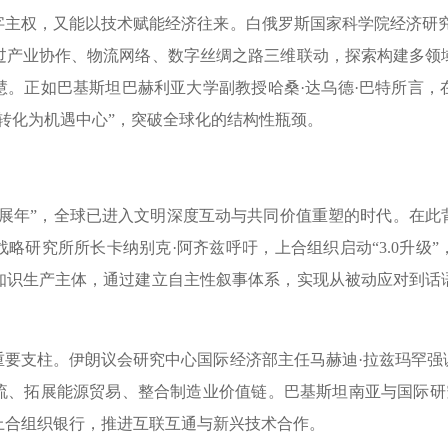
字主权，又能以技术赋能经济往来。白俄罗斯国家科学院经济研究
过产业协作、物流网络、数字丝绸之路三维联动，探索构建多领
慧。正如巴基斯坦巴赫利亚大学副教授哈桑·达乌德·巴特所言，
转化为机遇中心”，突破全球化的结构性瓶颈。
发展年”，全球已进入文明深度互动与共同价值重塑的时代。在此
略研究所所长卡纳别克·阿齐兹呼吁，上合组织启动“3.0升级
知识生产主体，通过建立自主性叙事体系，实现从被动应对到话
支柱。伊朗议会研究中心国际经济部主任马赫迪·拉兹玛罕强
流、拓展能源贸易、整合制造业价值链。巴基斯坦南亚与国际研究
上合组织银行，推进互联互通与新兴技术合作。