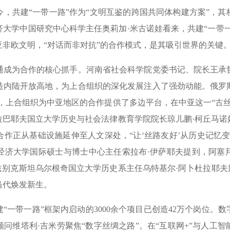
，共建“一带一路”作为“文明互鉴的跨国共同体构建方案”，
大学中国研究中心科学主任奥莉加·米古诺娃看来，共建“一带一
非欧文明，“对话而非对抗”的合作模式，是其吸引世界的关键
为合作的核心抓手。河南省社会科学院党委书记、院长王承
造内陆开放高地，为上合组织的深化发展注入了强劲动能。俄罗
，上合组织为中亚地区的合作提供了多边平台，在中亚这一“古
拉巴耶夫国立大学历史与社会法律教育学院院长琼儿鹏·柯丘马诺
作正从基础设施延伸至人文深处，“让‘丝路友好’从历史记忆
经济大学国际硕士与博士中心主任索拉布·伊萨耶夫提到，阿塞
兹别克斯坦乌尔根奇国立大学历史系主任乌特基尔·阿卜杜拉耶夫
当代焕发新生。
“一带一路”框架内启动的3000余个项目已创造42万个岗位。
问维塔利·吉米劳聚焦“数字丝绸之路”。在“互联网+”与人工