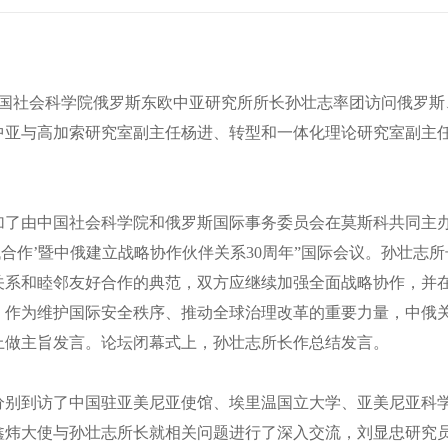
，中国社会科学院俄罗斯东欧中亚研究所所长孙壮志率团访问俄罗
中亚与高加索研究室副主任杨进、转型和一体化理论研究室副主
由中国社会科学院和俄罗斯国际事务委员会在莫斯科共同主办
时代合作’暨中俄建立战略协作伙伴关系30周年”国际会议。孙壮
关系和睦邻友好合作的典范，双方应继续加强全面战略协作，并
。作为维护国际安全秩序、推动全球治理改革的重要力量，中俄
上做主旨发言。论坛闭幕式上，孙壮志所长作总结发言。
到访了中国驻亚美尼亚使馆、埃里温国立大学、亚美尼亚科学
鑫炜大使与孙壮志所长就相关问题进行了深入交流，刘显忠研究员