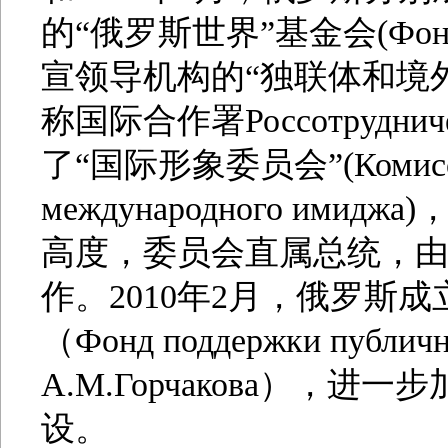
的“俄罗斯世界”基金会(Фонд 
宣领导机构的“独联体和境
称国际合作署Россотрудни
了“国际形象委员会”(Комиссия
международного им
高度，委员会直属总统，
作。2010年2月，俄罗斯
（Фонд поддержки публичн
А.М.Горчакова）
设。