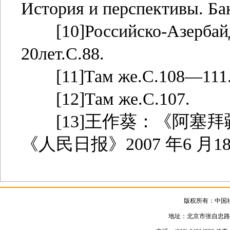
История и перспективы. Бак
[10]Российско-Азербайд
20лет.С.88.
[11]Там же.С.108—111
[12]Там же.С.107.
[13]王作葵：《阿塞拜
《人民日报》2007 年6 月1
版权所有：中国
地址：北京市张自忠路3号