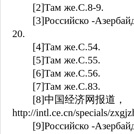
[2]Там же.С.8-9.
[3]Российско -Азербайдж
20.
[4]Там же.С.54.
[5]Там же.С.55.
[6]Там же.С.56.
[7]Там же.С.83.
[8]中国经济网报道，
http://intl.ce.cn/specials/z
[9]Российско -Азербайдж