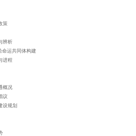
政策
与辨析
哈命运共同体构建
与进程
通概况
倡议
建设规划
势