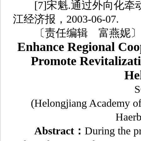
[7]宋魁.通过外向化牵动
江经济报，2003-06-07.
〔责任编辑 富燕妮
Enhance Regional Coop
Promote Revitalizati
He
S
(Helongjiang Academy o
Haer
Abstract：
During the pr